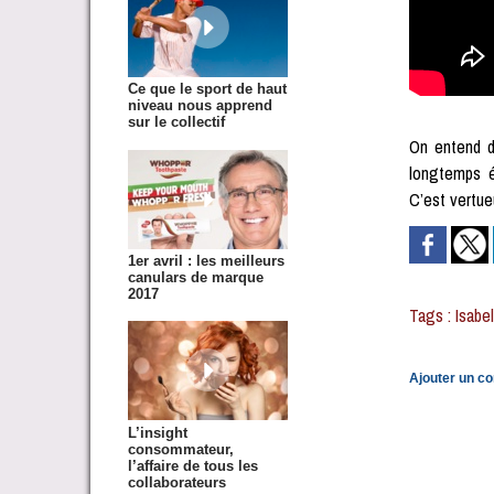
Ce que le sport de haut
niveau nous apprend
sur le collectif
On entend de
longtemps é
C’est vertueux
1er avril : les meilleurs
canulars de marque
2017
Tags
:
Isabe
Ajouter un c
L’insight
consommateur,
l’affaire de tous les
collaborateurs