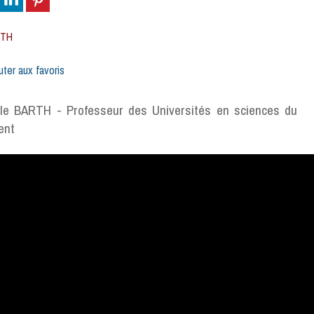
RTH
uter aux favoris
lle BARTH - Professeur des Universités en sciences du
ent