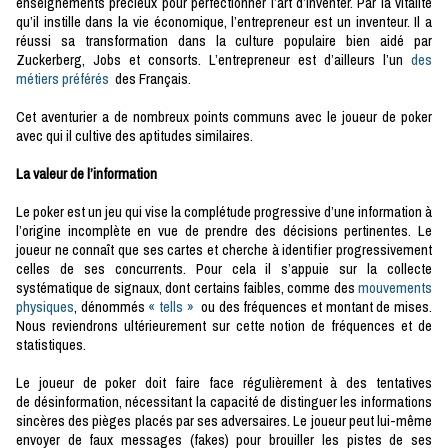
enseignements précieux pour perfectionner l’art d’inventer. Par la vitalité
qu’il instille dans la vie économique, l’entrepreneur est un inventeur. Il a
réussi sa transformation dans la culture populaire bien aidé par
Zuckerberg, Jobs et consorts. L’entrepreneur est d’ailleurs l’un
des
métiers préférés
des Français.
Cet aventurier a de nombreux points communs avec le joueur de poker
avec qui il cultive des aptitudes similaires.
La valeur de l’information
Le poker est un jeu qui vise la complétude progressive d’une information à
l’origine incomplète en vue de prendre des décisions pertinentes. Le
joueur ne connaît que ses cartes et cherche à identifier progressivement
celles de ses concurrents. Pour cela il s’appuie sur la collecte
systématique de signaux, dont certains faibles, comme des
mouvements
physiques
, dénommés
« tells »
ou des fréquences et montant de mises.
Nous reviendrons ultérieurement sur cette notion de fréquences et de
statistiques.
Le joueur de poker doit faire face régulièrement à des tentatives
de désinformation, nécessitant la capacité de distinguer les informations
sincères des pièges placés par ses adversaires. Le joueur peut lui-même
envoyer de faux messages (fakes) pour brouiller les pistes de ses