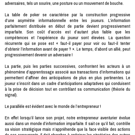
adversaires, tels un sourire, une posture ou un mouvement de bouche.
La table de poker se caractérise par la construction progressive
d’une asymétrie informationnelle entre les joueurs. L’information
parfaitement distribuée en début de partie devient progressivement
imparfaite. Son coût d’accès est d’autant plus faible que les
compétences et l’expérience du joueur sont élevées. La question
récurrente qui se pose est « faut-il payer pour voir ou faut-il tenter
d’obtenir l’information avant de payer ? ». Le temps, d’abord un allié, peut
progressivement devenir un adversaire !
La partie, puis les parties successives, confrontent les acteurs à un
phénomène d’apprentissage associé aux transactions d’informations qui
permettent d’affiner des anticipations de plus en plus pertinentes. Le
joueur s’inscrit dans un cadre d’anticipations adaptatives qui conduisent
à la prise de décision tout en contrôlant sa communication (théorie du
signal).
Le parallèle est évident avec le monde de l’entrepreneur !
En effet lorsqu’il lance son projet, notre entrepreneur aventurier évolue
aussi dans un monde d’information imparfaite. Il sait ce qu’il fait, contrôle
sa vision stratégique mais n’appréhende que la face visible des actions
de ses concurrents. Il doit chercher à anticiper les stratégies des autres